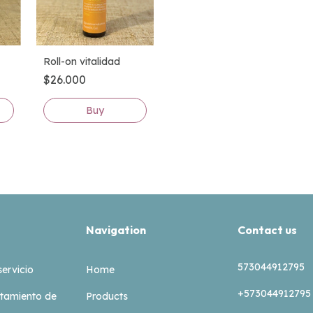
Roll-on vitalidad
$26.000
Navigation
Contact us
573044912795
servicio
Home
+573044912795
ratamiento de
Products