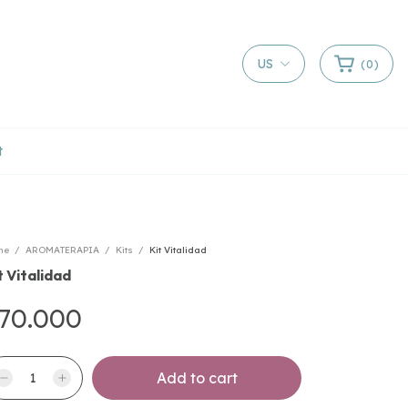
US
(
0
)
t
me
/
AROMATERAPIA
/
Kits
/
Kit Vitalidad
t Vitalidad
70.000