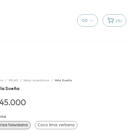
CO
(
0
)
cio
/
VELAS
/
Velas aromáticas
/
Vela Sueña
la Sueña
45.000
oma
risa hawaiana
Coco lima verbena