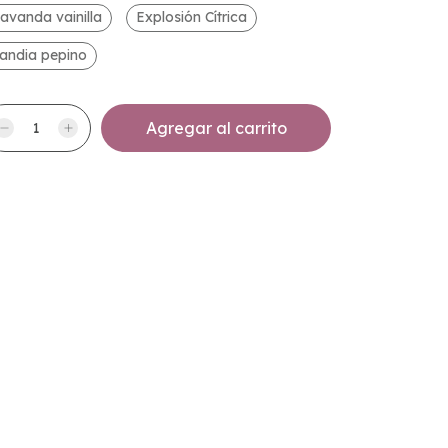
avanda vainilla
Explosión Cítrica
andia pepino