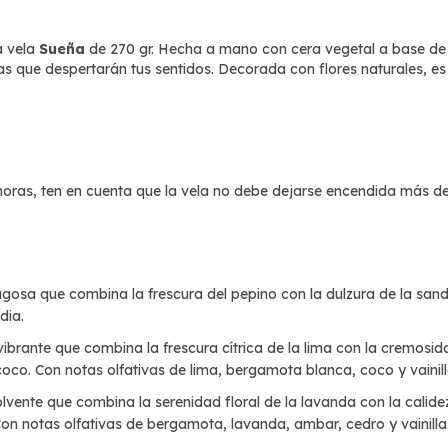
a vela
Sueña
de 270 gr. Hecha a mano con cera vegetal a base de
ias que despertarán tus sentidos. Decorada con flores naturales, e
as, ten en cuenta que la vela no debe dejarse encendida más de
ugosa que combina la frescura del pepino con la dulzura de la sand
dia.
vibrante que combina la frescura cítrica de la lima con la cremosi
co. Con notas olfativas de lima, bergamota blanca, coco y vainil
lvente que combina la serenidad floral de la lavanda con la calidez
on notas olfativas de bergamota, lavanda, ambar, cedro y vainilla